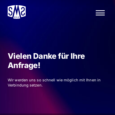
Secret Magic Show
Tickets & Termine
FAQ
Theater exklusiv buchen
Vielen Danke für Ihre
Anfrage!
Gutscheine
Kontakt
Wir werden uns so schnell wie möglich mit Ihnen in
Verbindung setzen.