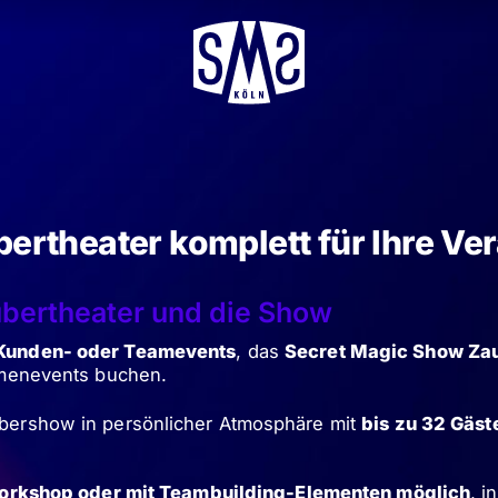
ertheater komplett für Ihre Ve
ubertheater und die Show
, Kunden- oder Teamevents
, das
Secret Magic Show Za
irmenevents buchen.
ubershow in persönlicher Atmosphäre mit
bis zu 32 Gäs
orkshop oder mit Teambuilding-Elementen möglich
, i