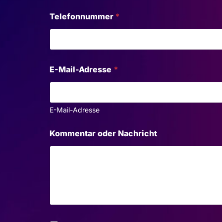
*
Telefonnummer
*
F
i
r
m
e
n
E-Mail-Adresse
*
n
a
m
e
E-Mail-Adresse
E
-
M
Kommentar oder Nachricht
a
i
l
-
A
d
r
e
s