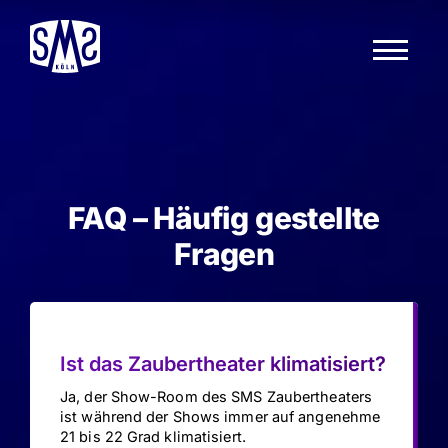
Secret Magic Show
Tickets & Termine
FAQ
Theater exklusiv buchen
FAQ – Häufig gestellte
Fragen
Gutscheine
Kontakt
Ist das Zaubertheater klimatisiert?
Ja, der Show-Room des SMS Zaubertheaters
ist während der Shows immer auf angenehme
21 bis 22 Grad klimatisiert.